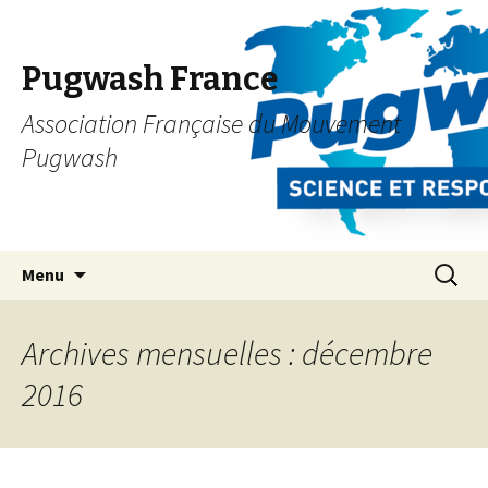
Pugwash France
Association Française du Mouvement
Pugwash
Aller
Recherc
Menu
au
contenu
principal
Archives mensuelles : décembre
2016