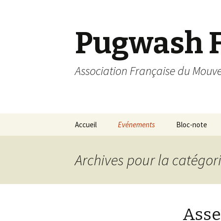
Pugwash 
Association Française du Mou
Aller
Accueil
Evénements
Bloc-note
au
contenu
principal
Archives pour la catégo
Asse