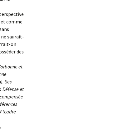
 perspective
re et comme
 sans
 ne saurait-
rrait-on
osséder des
Sorbonne et
enne
). Ses
la Défense et
 Récompensée
nférences
R (cadre
.