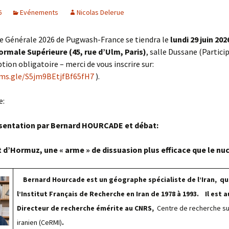
6
Evénements
Nicolas Delerue
e Générale 2026 de Pugwash-France se tiendra le
lundi 29 juin 202
ormale Supérieure (45, rue d’Ulm, Paris)
, salle Dussane (Partici
ption obligatoire – merci de vous inscrire sur:
rms.gle/S5jm9BEtjfBf65fH7
).
e:
sentation par Bernard HOURCADE et débat:
 d’Hormuz, une « arme » de dissuasion plus efficace que le nu
Bernard Hourcade est un géographe spécialiste de l’Iran,
qu
l’Institut Français de Recherche en Iran de 1978 à 1993.
Il est 
Directeur de recherche émérite au CNRS,
Centre de recherche su
iranien (CeRMI)
.