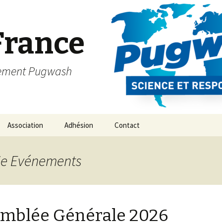
France
vement Pugwash
Association
Adhésion
Contact
rie Evénements
mblée Générale 2026