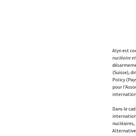
Alyn est co
nucléaire e
désarmement
(Suisse), d
Policy (Pay
pour l’Asso
internation
Dans le cad
internation
nucléaires
Alternative