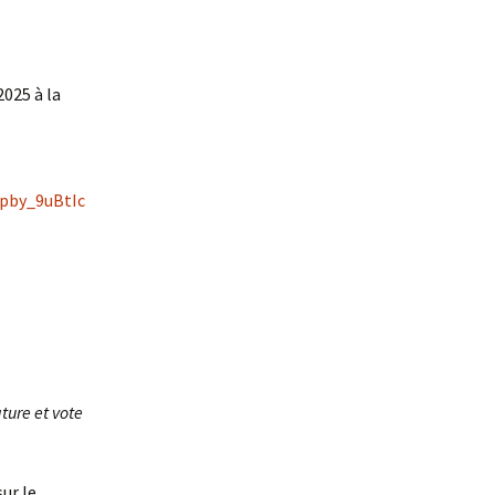
025 à la
pby_9uBtIc
ture et vote
ur le