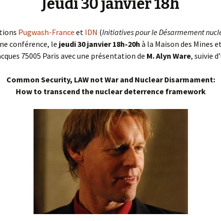
Jeudi 30 janvier 18h
ations
Pugwash-France
et
IDN
(
Initiatives pour le Désarmement nucl
une conférence, le
jeudi 30 janvier 18h-20h
à la Maison des Mines e
acques 75005 Paris avec une présentation de
M. Alyn Ware
, suivie 
Common Security, LAW not War and Nuclear Disarmament:
How to transcend the nuclear deterrence framework