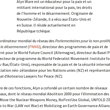
Alyn Ware est un éducateur pour la paix et un
militant international pour la paix, les droits
de l’homme et le désarmement. Originaire de
Nouvelle-Zélande, il a vécu aux États-Unis et
en Suisse. Il réside actuellement en
République tchèque.
ordinateur mondial du réseau des
Parlementaires pour la non-prolif
t le désarmement
(
PNND
), directeur des programmes de paix et de
 pour le World Future Council (Allemagne), directeur du Basel P
irecteur de programme du World Federalist Movement-Institute fo
s-Bas/États-Unis), responsable de la paix et de la sécurité interna
ciation néo-zélandaise pour les Nations unies (NZ) et représenta
al d’Aotearoa Lawyers for Peace (NZ).
re de ces fonctions, Alyn a cofondé un certain nombre de réseaux
aux, dont le réseau mondial Abolition 2000 pour l’élimination de
, Move the Nuclear Weapons Money, NoFirstUse Global, UNFOLD Z
s to War (LAW not War) et Mobilizing an Earth Governance Allianc