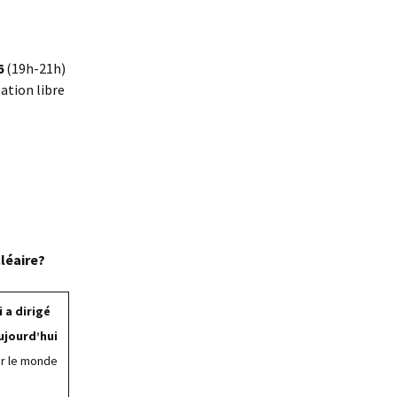
6
(19h-21h)
pation libre
cléaire?
i a dirigé
aujourd’hui
r le monde