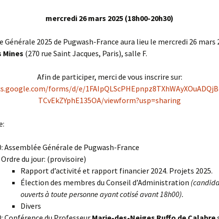
mercredi 26 mars 2025 (18h00-20h30)
 Générale 2025 de Pugwash-France aura lieu le mercredi 26 mars 2
s Mines
(270 rue Saint Jacques, Paris), salle F.
Afin de participer, merci de vous inscrire sur:
ocs.google.com/forms/d/e/1FAIpQLScPHEpnpz8TXhWAyXOuADQjB
TCvEkZYphE135OA/viewform?usp=sharing
e:
: Assemblée Générale de Pugwash-France
Ordre du jour: (provisoire)
Rapport d’activité et rapport financier 2024. Projets 2025.
Élection des membres du Conseil d’Administration
(candida
ouverts à toute personne ayant cotisé avant 18h00).
Divers
: Conférence du Professeur
Marie-des-Neiges Ruffo de Calabre
s