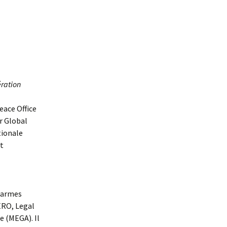
ération
eace Office
r Global
tionale
nt
s armes
ERO, Legal
e (MEGA). Il