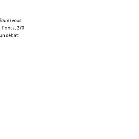
éaire
) vous
t Ponts, 270
d’un débat: