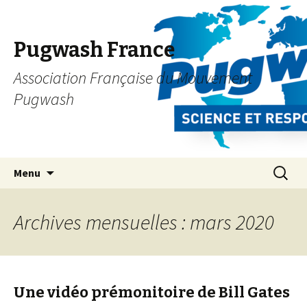
Pugwash France
Association Française du Mouvement
Pugwash
Aller
Recherc
Menu
au
contenu
principal
Archives mensuelles : mars 2020
Une vidéo prémonitoire de Bill Gates