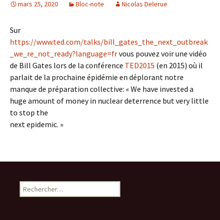
mars 25, 2020
Bloc-note
Nicolas Delerue
Sur
https://www.ted.com/talks/bill_gates_the_next_outbreak
_we_re_not_ready?language=fr
vous pouvez voir une vidéo
de Bill Gates lors de la conférence
TED2015
(en 2015) où il
parlait de la prochaine épidémie en déplorant notre
manque de préparation collective: « We have invested a
huge amount of money in nuclear deterrence but very little
to stop the
next epidemic. »
Rechercher :