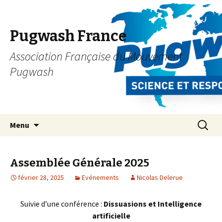
Pugwash France
Association Française du Mouvement
Pugwash
Aller
Recherc
Menu
au
contenu
principal
Assemblée Générale 2025
février 28, 2025
Evénements
Nicolas Delerue
Suivie d’une conférence :
Dissuasions et Intelligence
artificielle