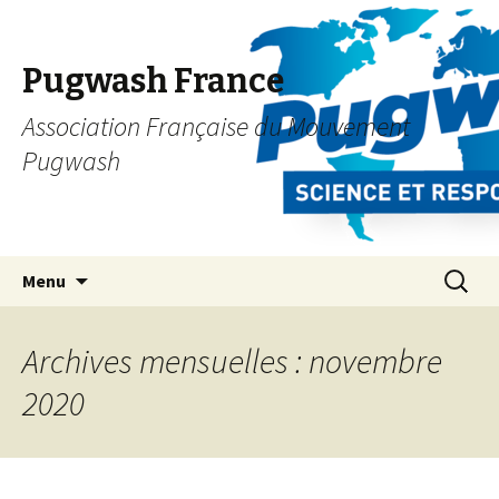
Pugwash France
Association Française du Mouvement
Pugwash
Aller
Recherc
Menu
au
contenu
principal
Archives mensuelles : novembre
2020