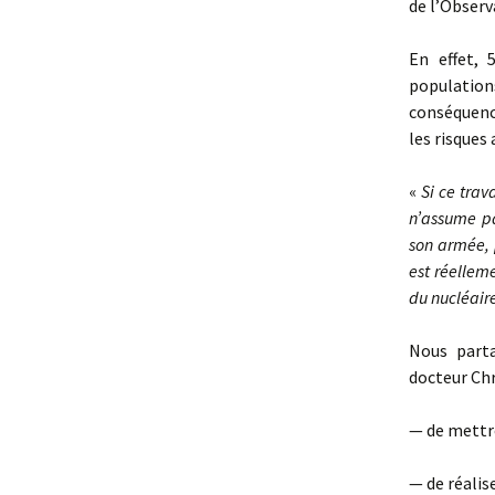
de l’Observ
En effet, 
population
conséquence
les risques
«
Si ce trav
n’assume pa
son armée, 
est réellem
du nucléaire
Nous parta
docteur Ch
— de mettre
— de réalis