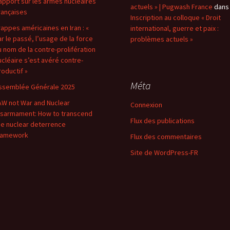
apport sur les armes nucléaires
actuels » | Pugwash France
dans
rançaises
Inscription au colloque « Droit
rappes américaines en Iran : «
international, guerre et paix :
ar le passé, l’usage de la force
problèmes actuels »
u nom de la contre-prolifération
ucléaire s’est avéré contre-
roductif »
Méta
ssemblée Générale 2025
AW not War and Nuclear
Connexion
isarmament: How to transcend
Flux des publications
he nuclear deterrence
ramework
Flux des commentaires
Site de WordPress-FR