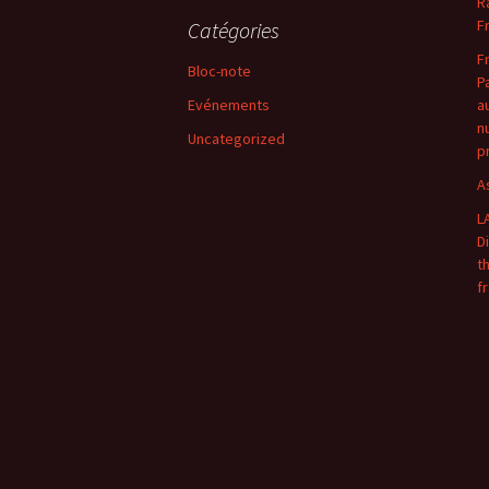
R
F
Catégories
F
Bloc-note
P
Evénements
a
n
Uncategorized
p
A
L
D
t
f