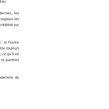
tou.
ernier, les
oujours les
crédible sur
e : la France
ise toujours
 ce qu’il en
 la question
ndations du