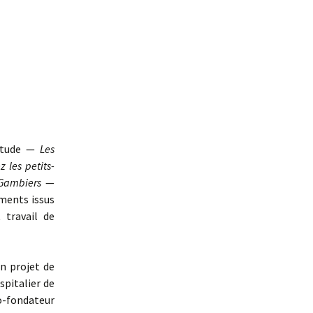
’étude —
Les
 les petits-
 Gambiers
—
éments issus
 travail de
un projet de
spitalier de
co-fondateur