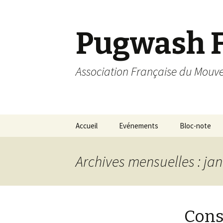
Pugwash 
Association Française du Mou
Aller
Accueil
Evénements
Bloc-note
au
contenu
principal
Archives mensuelles : jan
Cons