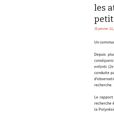
les 
peti
janvier 22
Un communi
Depuis plu
conséquence
enfants (2
conduite pa
d’observat
recherche.
Le rappor
recherche é
la Polynési