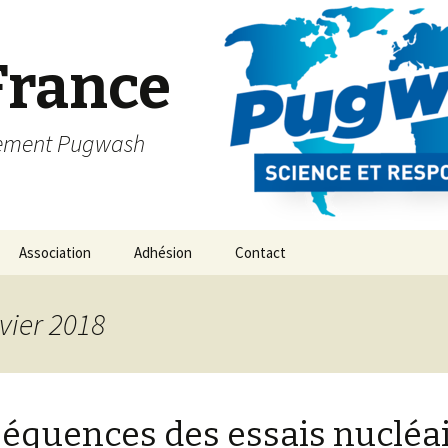
France
vement Pugwash
Association
Adhésion
Contact
vier 2018
équences des essais nucléai