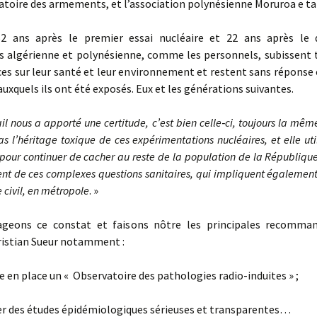
atoire des armements, et l’association polynésienne Moruroa e ta
52 ans après le premier essai nucléaire et 22 ans après le d
s algérienne et polynésienne, comme les personnels, subissent t
s sur leur santé et leur environnement et restent sans réponse 
 auxquels ils ont été exposés. Eux et les générations suivantes.
ail nous a apporté une certitude, c’est bien celle‐ci, toujours la mêm
s l’héritage toxique de ces expérimentations nucléaires, et elle util
pour continuer de cacher au reste de la population de la République,
ent de ces complexes questions sanitaires, qui impliquent également
 civil, en métropole
. »
geons ce constat et faisons nôtre les principales recomma
ristian Sueur notamment :
 en place un « Observatoire des pathologies radio-induites » ;
er des études épidémiologiques sérieuses et transparentes…