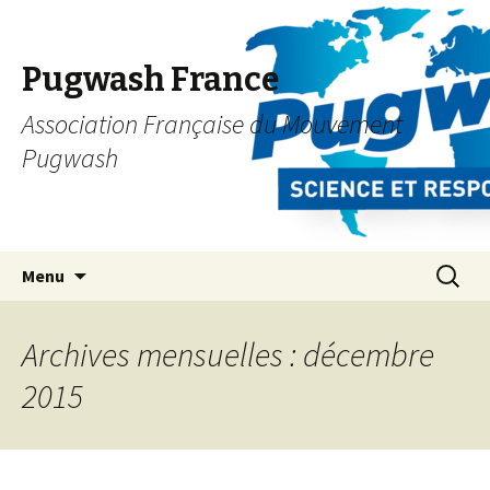
Pugwash France
Association Française du Mouvement
Pugwash
Aller
Recherc
Menu
au
contenu
principal
Archives mensuelles : décembre
2015