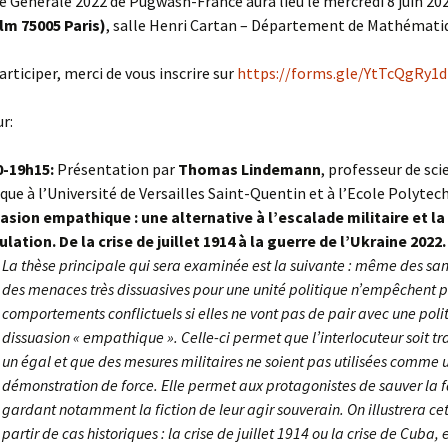
 Générale 2022 de Pugwash-France aura lieu le mercredi 8 juin 20
lm 75005 Paris)
, salle Henri Cartan – Département de Mathémati
articiper, merci de vous inscrire sur
https://forms.gle/YtTcQgRy1
r:
0-19h15:
Présentation par
Thomas Lindemann
, professeur de sci
ique à l’Université de Versailles Saint-Quentin et à l’Ecole Polytec
asion empathique : une alternative à l’escalade militaire et la
ulation. De la crise de juillet 1914 à la guerre de l’Ukraine 2022.
La thèse principale qui sera examinée est la suivante : même des san
des menaces très dissuasives pour une unité politique n’empêchent 
comportements conflictuels si elles ne vont pas de pair avec une poli
dissuasion « empathique ». Celle-ci permet que l’interlocuteur soit 
un égal et que des mesures militaires ne soient pas utilisées comme 
démonstration de force. Elle permet aux protagonistes de sauver la 
gardant notamment la fiction de leur agir souverain. On illustrera ce
partir de cas historiques : la crise de juillet 1914 ou la crise de Cuba