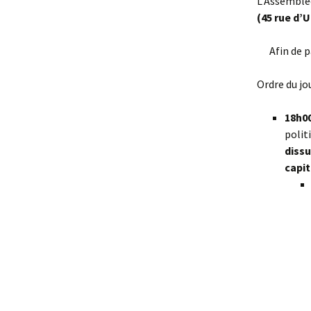
L’Assemblée
(45 rue d’U
Afin de p
Ordre du jou
18h0
polit
dissu
capit