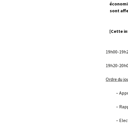
économiq
sont aff
[Cette i
19h00-19h2
19h20-20h0
Ordre du jo
– Approbat
– Rapport 
– Electio