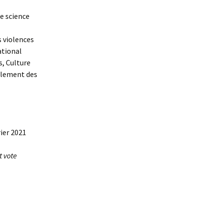
e science
s violences
ational
s, Culture
ellement des
ier 2021
t vote