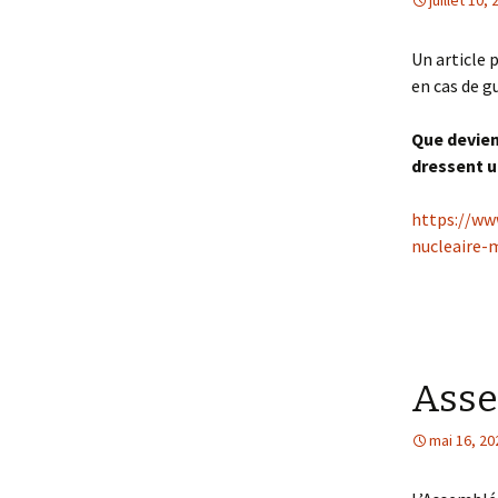
juillet 10,
Un article 
en cas de g
Que devien
dressent u
https://ww
nucleaire-
Asse
mai 16, 20