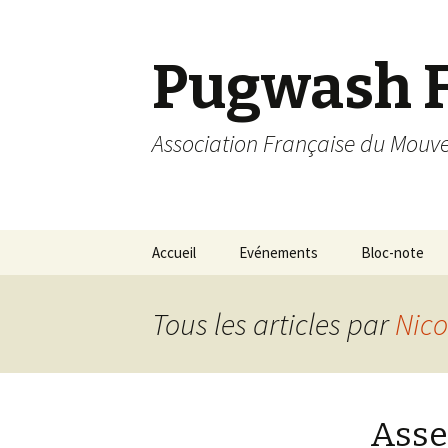
Pugwash 
Association Française du Mou
Aller
Accueil
Evénements
Bloc-note
au
contenu
principal
Tous les articles par
Nico
Asse