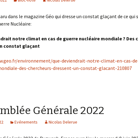
 2022
Bloc-note
Nicolas Delerue
paru dans le magazine Géo qui dresse un constat glaçant de ce qui 
uerre Nucléaire:
drait notre climat en cas de guerre nucléaire mondiale ? Des 
n constat glaçant
w.geo.fr/environnement/que-deviendrait-notre-climat-en-cas-de
mondiale-des-chercheurs-dressent-un-constat-glacant-210807
mblée Générale 2022
22
Evénements
Nicolas Delerue