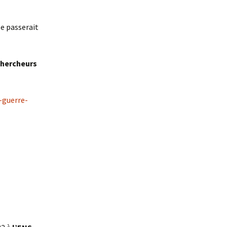
se passerait
chercheurs
-guerre-