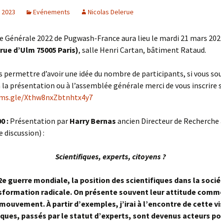
, 2023
Evénements
Nicolas Delerue
 Générale 2022 de Pugwash-France aura lieu le mardi 21 mars 202
 rue d’Ulm 75005 Paris)
, salle Henri Cartan, bâtiment Rataud.
s permettre d’avoir une idée du nombre de participants, si vous so
à la présentation ou à l’assemblée générale merci de vous inscrire 
rms.gle/Xthw8nxZbtnhtx4y7
0 :
Présentation par
Harry Bernas
ancien Directeur de Recherche
e discussion) :
Scientifiques, experts, citoyens ?
2e guerre mondiale, la position des scientifiques dans la soci
sformation radicale. On présente souvent leur attitude comm
mouvement. À partir d’exemples, j’irai à l’encontre de cette vi
iques, passés par le statut d’experts, sont devenus acteurs po