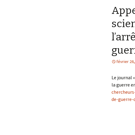
Appe
scie
l’arr
guerr
février 26
Le journal 
la guerre e
chercheurs
de-guerre-