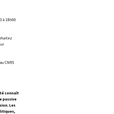
3 à 18h00
uhaitez
sur
 au CNRS
été connaît
e passive
sion. Les
litiques,