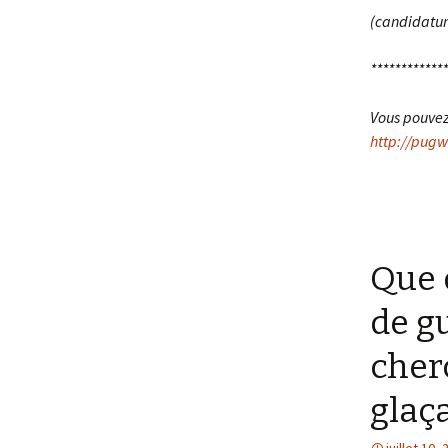
(candidatur
*************
Vous pouvez 
http://pugw
Que 
de g
cher
glaç