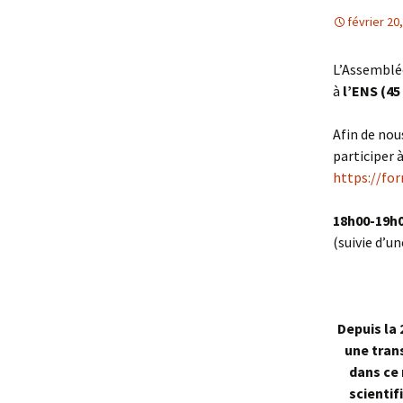
février 20
L’Assemblée
à
l’ENS (45
Afin de nou
participer 
https://fo
18h00-19h0
(suivie d’un
Depuis la 
une tran
dans ce 
scientif