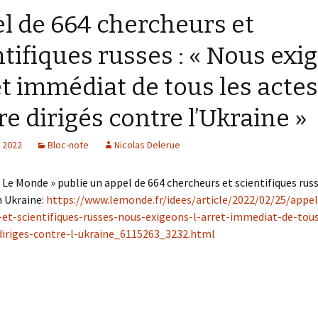
l de 664 chercheurs et
ntifiques russes : « Nous exi
êt immédiat de tous les actes
e dirigés contre l’Ukraine »
, 2022
Bloc-note
Nicolas Delerue
« Le Monde » publie un appel de 664 chercheurs et scientifiques rus
n Ukraine:
https://www.lemonde.fr/idees/article/2022/02/25/appe
-et-scientifiques-russes-nous-exigeons-l-arret-immediat-de-tous
diriges-contre-l-ukraine_6115263_3232.html