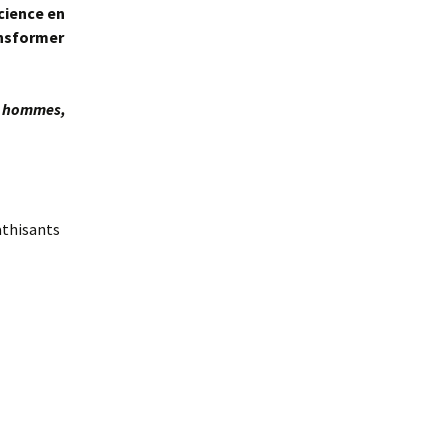
cience en
ansformer
 : hommes,
thisants