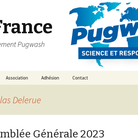
France
vement Pugwash
Association
Adhésion
Contact
las Delerue
mblée Générale 2023