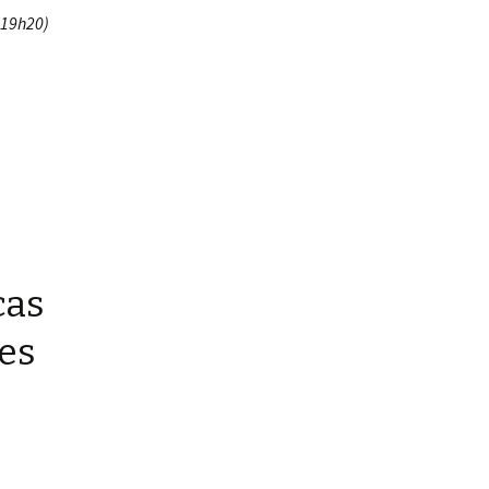
 19h20)
cas
Des