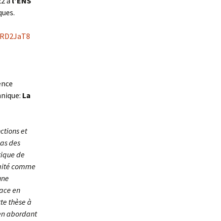
22 à
l’ENS
ques.
dRD2JaT8
ence
hnique:
La
ctions et
pas des
tique de
traité comme
une
face en
tte thèse à
, en abordant