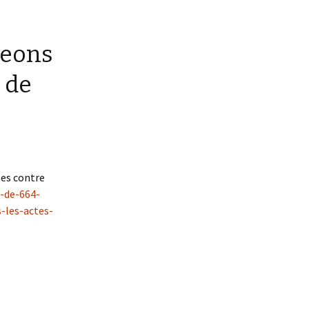
geons
 de
ses contre
l-de-664-
-les-actes-