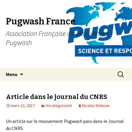
Pugwash France
Association Française du Mouvement
Pugwash
Aller
Recherc
Menu
au
contenu
principal
Article dans le journal du CNRS
mars 13, 2017
Uncategorized
Nicolas Delerue
Un article sur le mouvement Pugwash paru dans le Journal
du CNRS: