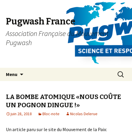
Pugwash France
Association Française du Mouvement
Pugwash
Aller
Recherc
Menu
au
contenu
principal
LA BOMBE ATOMIQUE «NOUS COÛTE
UN POGNON DINGUE !»
juin 28, 2018
Bloc-note
Nicolas Delerue
Un article paru sur le site du Mouvement de la Paix: