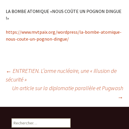
LA BOMBE ATOMIQUE «NOUS COÛTE UN POGNON DINGUE
!»
https://www.mvtpaix.org/wordpress/la-bombe-atomique-
nous-coute-un-pognon-dingue/
Navigation
←
ENTRETIEN. L’arme nucléaire, une « illusion de
sécurité »
des
Un article sur la diplomatie parallèle et Pugwash
articles
→
Rechercher :