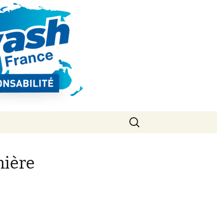
Rechercher :
mière
e