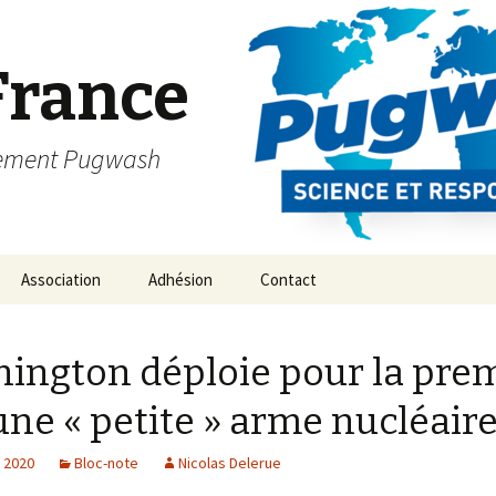
France
vement Pugwash
Association
Adhésion
Contact
ington déploie pour la pre
une « petite » arme nucléair
, 2020
Bloc-note
Nicolas Delerue