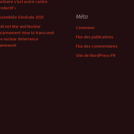
ucléaire s’est avéré contre-
roductif »
Méta
ssemblée Générale 2025
AW not War and Nuclear
Connexion
isarmament: How to transcend
Flux des publications
he nuclear deterrence
ramework
Flux des commentaires
Site de WordPress-FR