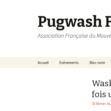
Pugwash 
Association Française du Mou
Aller
Accueil
Evénements
Bloc-note
au
contenu
principal
Wash
fois 
février 16