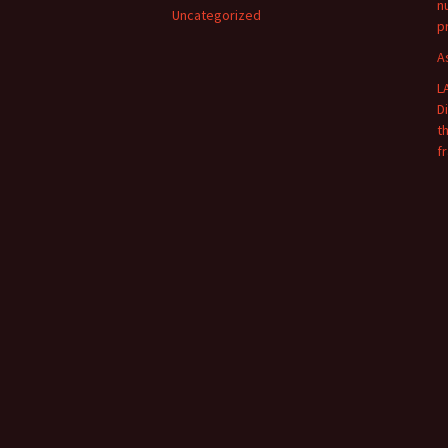
n
Uncategorized
p
A
L
D
t
f