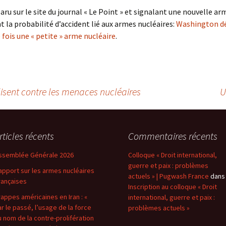
paru sur le site du journal « Le Point » et signalant une nouvelle ar
la probabilité d’accident lié aux armes nucléaires:
Washington dé
 fois une « petite » arme nucléaire
.
isent contre les menaces nucléaires
U
rticles récents
Commentaires récents
ssemblée Générale 2026
Colloque « Droit international,
guerre et paix : problèmes
apport sur les armes nucléaires
actuels » | Pugwash France
dans
rançaises
Inscription au colloque « Droit
rappes américaines en Iran : «
international, guerre et paix :
ar le passé, l’usage de la force
problèmes actuels »
u nom de la contre-prolifération