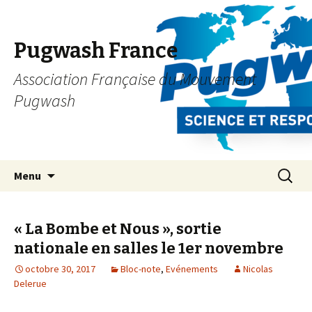
Pugwash France
Association Française du Mouvement
Pugwash
Aller
Recherc
Menu
au
contenu
principal
« La Bombe et Nous », sortie
nationale en salles le 1er novembre
octobre 30, 2017
Bloc-note
,
Evénements
Nicolas
Delerue